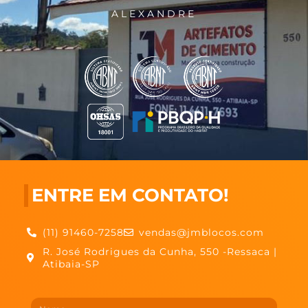
ALEXANDRE
ENTRE EM CONTATO!
(11) 91460-7258
vendas@jmblocos.com
R. José Rodrigues da Cunha, 550 -Ressaca |
Atibaia-SP