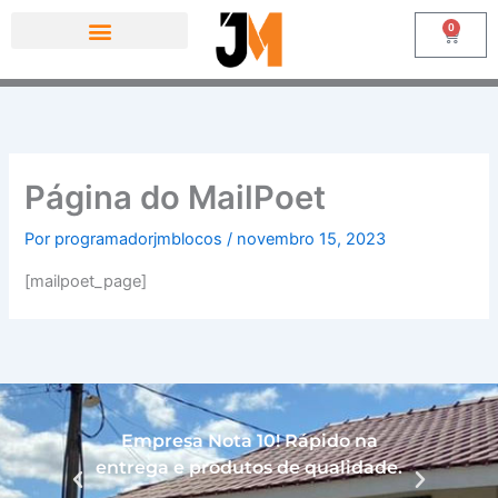
Ir
0
Carrinh
para
o
conteúdo
Página do MailPoet
Por
programadorjmblocos
/
novembro 15, 2023
[mailpoet_page]
Empresa Nota 10! Rápido na
Mu
entrega e produtos de qualidade.