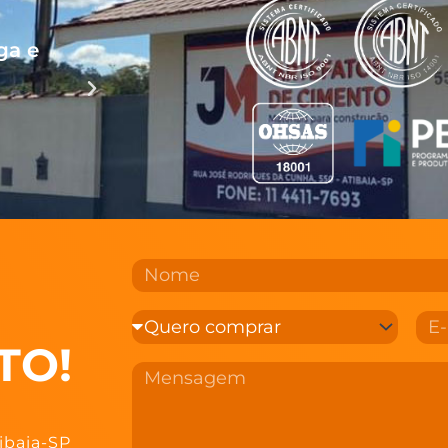
ga e
Muito bom, atendimento óti
rápida.
CLEBER
TO!
ibaia-SP