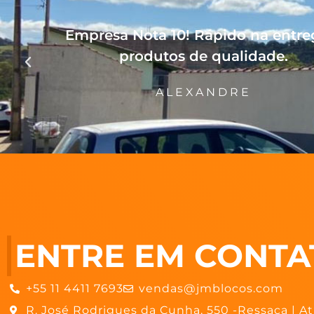
Empresa Nota 10! Rápido na entre
produtos de qualidade.
ALEXANDRE
ENTRE EM CONTA
+55 11 4411 7693
vendas@jmblocos.com
R. José Rodrigues da Cunha, 550 -Ressaca | At